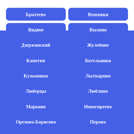
Братеево
Вешняки
Видное
Выхино
Дзержинский
Жулебино
Капотня
Котельники
Кузьминки
Лыткарино
Люберцы
Люблино
Марьино
Новогиреево
Орехово-Борисово
Перово