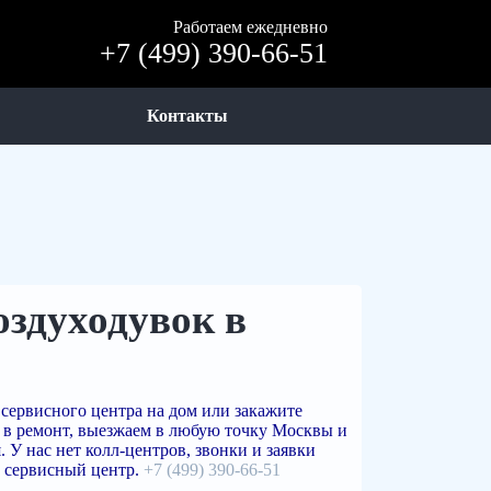
Работаем ежедневно
+7 (499) 390-66-51
Контакты
оздуходувок в
сервисного центра на дом или закажите
 в ремонт, выезжаем в любую точку Москвы и
 У нас нет колл-центров, звонки и заявки
 сервисный центр.
+7 (499) 390-66-51