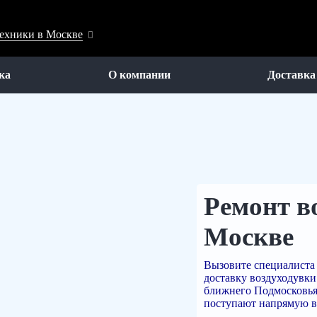
техники в Москве
ка
О компании
Доставка
Ремонт в
Москве
Вызовите специалиста 
доставку воздуходувки
ближнего Подмосковья.
поступают напрямую в